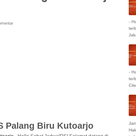
- H
omentar
ter
Jak
- H
ter
Cil
S Palang Biru Kutoarjo
Jam
Hal