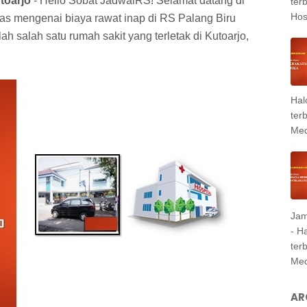
toarjo
- Hello Sobat JadwalRS! Selamat datang di
ter
Hosp
has mengenai biaya rawat inap di RS Palang Biru
ah salah satu rumah sakit yang terletak di Kutoarjo,
Hal
ter
Med
Jam
- H
ter
Med
AR