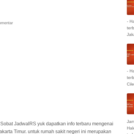
- H
omentar
ter
Jak
- H
ter
Cil
Jam
 Sobat JadwalRS yuk dapatkan info terbaru mengenai
Hal
karta Timur. untuk rumah sakit negeri ini merupakan