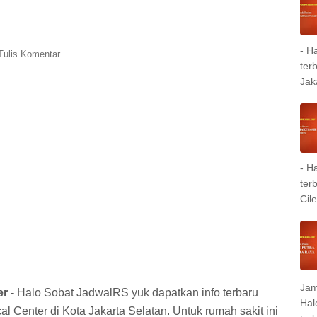
- H
Tulis Komentar
ter
Jak
- H
ter
Cil
Jam
er
- Halo Sobat JadwalRS yuk dapatkan info terbaru
Hal
 Center di Kota Jakarta Selatan. Untuk rumah sakit ini