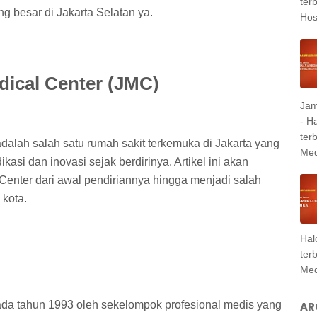
ter
g besar di Jakarta Selatan ya.
Hosp
dical Center (JMC)
Jam
- H
ter
alah salah satu rumah sakit terkemuka di Jakarta yang
Med
asi dan inovasi sejak berdirinya. Artikel ini akan
Center dari awal pendiriannya hingga menjadi salah
 kota.
Hal
ter
Med
pada tahun 1993 oleh sekelompok profesional medis yang
AR