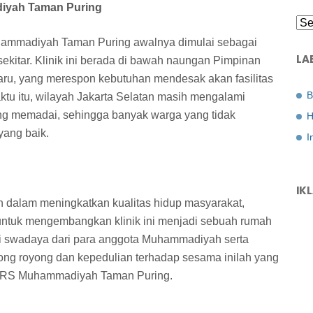
iyah Taman Puring
hammadiyah Taman Puring awalnya dimulai sebagai
LA
sekitar. Klinik ini berada di bawah naungan Pimpinan
, yang merespon kebutuhan mendesak akan fasilitas
B
ktu itu, wilayah Jakarta Selatan masih mengalami
ang memadai, sehingga banyak warga yang tidak
H
ang baik.
I
IK
 dalam meningkatkan kualitas hidup masyarakat,
untuk mengembangkan klinik ini menjadi sebuah rumah
lui swadaya dari para anggota Muhammadiyah serta
ong royong dan kepedulian terhadap sesama inilah yang
ya RS Muhammadiyah Taman Puring.