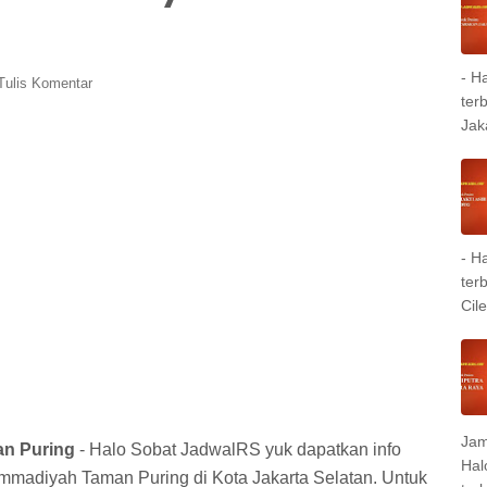
- H
Tulis Komentar
ter
Jak
- H
ter
Cil
Jam
n Puring
- Halo Sobat JadwalRS yuk dapatkan info
Hal
madiyah Taman Puring di Kota Jakarta Selatan. Untuk