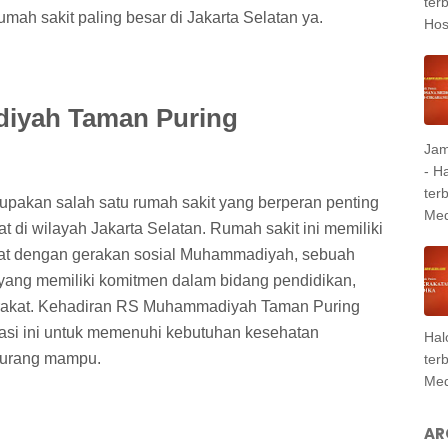
ter
umah sakit paling besar di Jakarta Selatan ya.
Hosp
iyah Taman Puring
Jam
- H
ter
akan salah satu rumah sakit yang berperan penting
Med
di wilayah Jakarta Selatan. Rumah sakit ini memiliki
erat dengan gerakan sosial Muhammadiyah, sebuah
a yang memiliki komitmen dalam bidang pendidikan,
rakat. Kehadiran RS Muhammadiyah Taman Puring
sasi ini untuk memenuhi kebutuhan kesehatan
Hal
kurang mampu.
ter
Med
AR