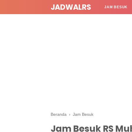
JADWALRS
JAM BESUK
Beranda
›
Jam Besuk
Jam Besuk RS M