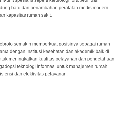
-unit spesialis seperti kardiologi, ortopedi, dan
gedung baru dan penambahan peralatan medis modern
an kapasitas rumah sakit.
ebroto semakin memperkuat posisinya sebagai rumah
asama dengan institusi kesehatan dan akademik baik di
ntuk meningkatkan kualitas pelayanan dan pengetahuan
ngadopsi teknologi informasi untuk manajemen rumah
siensi dan efektivitas pelayanan.