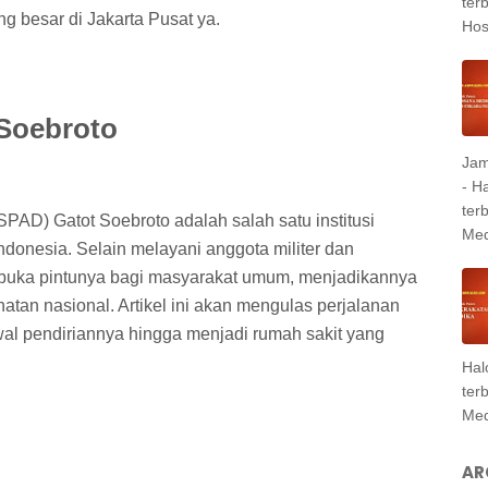
ter
g besar di Jakarta Pusat ya.
Hosp
Soebroto
Jam
- H
ter
PAD) Gatot Soebroto adalah salah satu institusi
Med
Indonesia. Selain melayani anggota militer dan
mbuka pintunya bagi masyarakat umum, menjadikannya
atan nasional. Artikel ini akan mengulas perjalanan
al pendiriannya hingga menjadi rumah sakit yang
Hal
ter
Med
AR