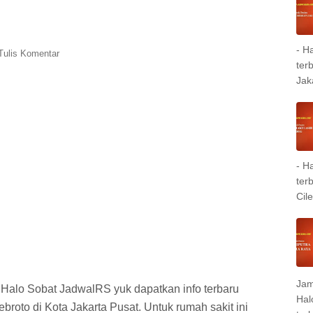
- H
Tulis Komentar
ter
Jak
- H
ter
Cil
Jam
 Halo Sobat JadwalRS yuk dapatkan info terbaru
Hal
oto di Kota Jakarta Pusat. Untuk rumah sakit ini