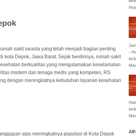
ter
Hosp
epok
Jam
umah sakit swasta yang telah menjadi bagian penting
- H
i kota Depok, Jawa Barat. Sejak berdirinya, rumah sakit
ter
 kesehatan berkualitas yang mengutamakan keselamatan
Med
ilitas modern dan tenaga medis yang kompeten, RS
ing dengan meningkatnya kebutuhan layanan kesehatan
Hal
ter
Med
AR
tanggapan atas meningkatnya populasi di Kota Depok