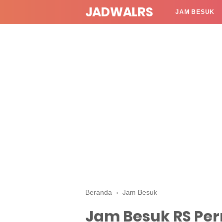
JADWALRS
JAM BESUK
Beranda
›
Jam Besuk
Jam Besuk RS Pe