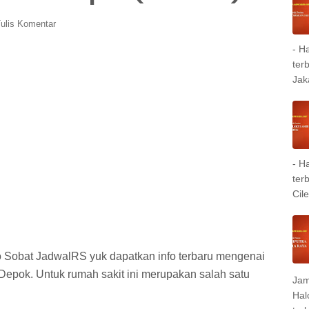
ulis Komentar
- H
ter
Jak
- H
ter
Cil
o Sobat JadwalRS yuk dapatkan info terbaru mengenai
epok. Untuk rumah sakit ini merupakan salah satu
Jam
Hal