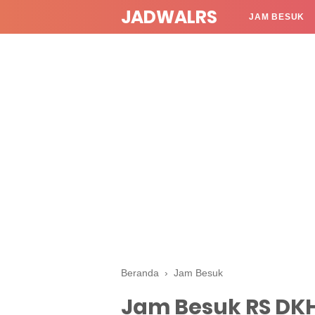
JADWALRS
JAM BESUK
Beranda
›
Jam Besuk
Jam Besuk RS DKH