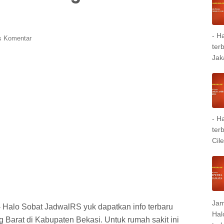
- H
is Komentar
ter
Jak
- H
ter
Cil
Jam
 Halo Sobat JadwalRS yuk dapatkan info terbaru
Hal
arat di Kabupaten Bekasi. Untuk rumah sakit ini