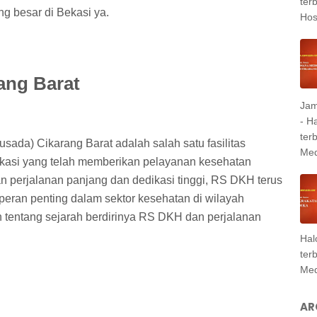
ter
ng besar di Bekasi ya.
Hosp
ang Barat
Jam
- H
ter
da) Cikarang Barat adalah salah satu fasilitas
Med
kasi yang telah memberikan pelayanan kesehatan
n perjalanan panjang dan dedikasi tinggi, RS DKH terus
peran penting dalam sektor kesehatan di wilayah
an tentang sejarah berdirinya RS DKH dan perjalanan
Hal
ter
Med
AR