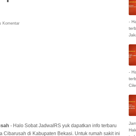
- H
is Komentar
ter
Jak
- H
ter
Cil
Jam
usah
- Halo Sobat JadwalRS yuk dapatkan info terbaru
Hal
Cibarusah di Kabupaten Bekasi. Untuk rumah sakit ini