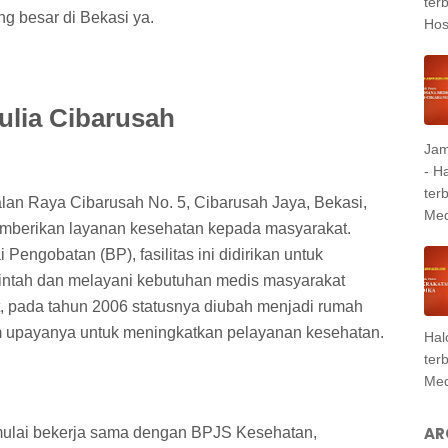
ter
ng besar di Bekasi ya.
Hosp
ulia Cibarusah
Jam
- H
ter
alan Raya Cibarusah No. 5, Cibarusah Jaya, Bekasi,
Med
emberikan layanan kesehatan kepada masyarakat.
Pengobatan (BP), fasilitas ini didirikan untuk
ntah dan melayani kebutuhan medis masyarakat
, pada tahun 2006 statusnya diubah menjadi rumah
am upayanya untuk meningkatkan pelayanan kesehatan.
Hal
ter
Med
AR
mulai bekerja sama dengan BPJS Kesehatan,