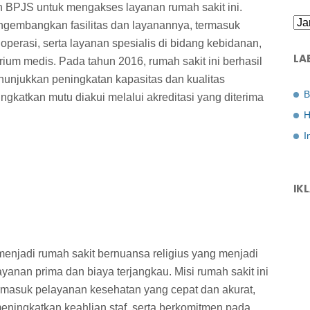
BPJS untuk mengakses layanan rumah sakit ini.
engembangkan fasilitas dan layanannya, termasuk
 operasi, serta layanan spesialis di bidang kebidanan,
LA
orium medis. Pada tahun 2016, rumah sakit ini berhasil
unjukkan peningkatan kapasitas dan kualitas
B
gkatkan mutu diakui melalui akreditasi yang diterima
H
I
IK
menjadi rumah sakit bernuansa religius yang menjadi
yanan prima dan biaya terjangkau. Misi rumah sakit ini
rmasuk pelayanan kesehatan yang cepat dan akurat,
ningkatkan keahlian staf, serta berkomitmen pada