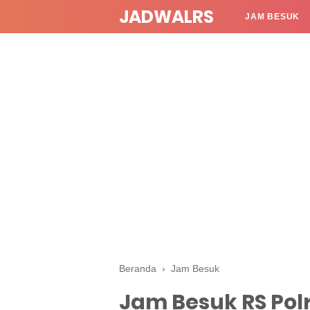
JADWALRS
JAM BESUK
Beranda
›
Jam Besuk
Jam Besuk RS Polr