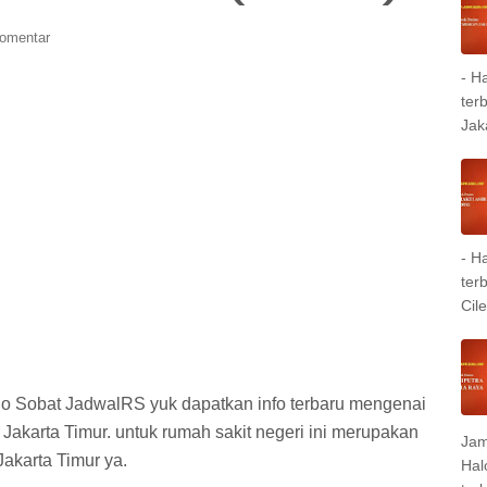
Komentar
- H
ter
Jak
- H
ter
Cil
lo Sobat JadwalRS yuk dapatkan info terbaru mengenai
 Jakarta Timur. untuk rumah sakit negeri ini merupakan
Jam
Jakarta Timur ya.
Hal