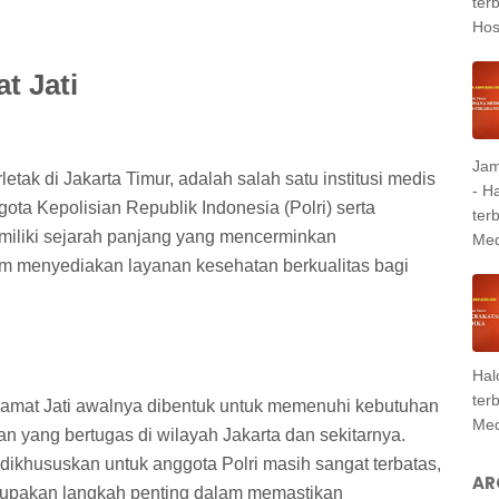
ter
Hosp
t Jati
Jam
letak di Jakarta Timur, adalah salah satu institusi medis
- H
ota Kepolisian Republik Indonesia (Polri) serta
ter
miliki sejarah panjang yang mencerminkan
Med
m menyediakan layanan kesehatan berkualitas bagi
Hal
ter
Kramat Jati awalnya dibentuk untuk memenuhi kebutuhan
Med
n yang bertugas di wilayah Jakarta dan sekitarnya.
g dikhususkan untuk anggota Polri masih sangat terbatas,
AR
erupakan langkah penting dalam memastikan