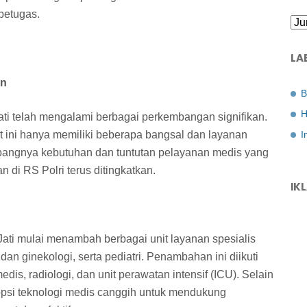
petugas.
LA
an
B
H
ati telah mengalami berbagai perkembangan signifikan.
I
t ini hanya memiliki beberapa bangsal dan layanan
bangnya kebutuhan dan tuntutan pelayanan medis yang
n di RS Polri terus ditingkatkan.
IK
Jati mulai menambah berbagai unit layanan spesialis
 dan ginekologi, serta pediatri. Penambahan ini diikuti
s, radiologi, dan unit perawatan intensif (ICU). Selain
dopsi teknologi medis canggih untuk mendukung