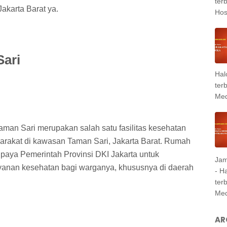
ter
Jakarta Barat ya.
Hosp
ari
Hal
ter
Med
n Sari merupakan salah satu fasilitas kesehatan
arakat di kawasan Taman Sari, Jakarta Barat. Rumah
i upaya Pemerintah Provinsi DKI Jakarta untuk
Jam
yanan kesehatan bagi warganya, khususnya di daerah
- H
ter
Med
AR