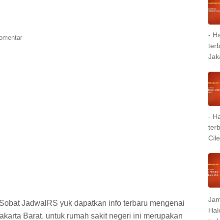
- H
Komentar
ter
Jak
- H
ter
Cil
Jam
 Sobat JadwalRS yuk dapatkan info terbaru mengenai
Hal
arta Barat. untuk rumah sakit negeri ini merupakan