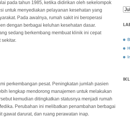
i pada tahun 1985, ketika didirikan oleh sekelompok
isi untuk menyediakan pelayanan kesehatan yang
arakat. Pada awalnya, rumah sakit ini beroperasi
LA
sien dengan berbagai keluhan kesehatan dasar.
yang sedang berkembang membuat klinik ini cepat
B
sekitar.
H
I
IK
lami perkembangan pesat. Peningkatan jumlah pasien
lebih lengkap mendorong manajemen untuk melakukan
tersebut kemudian ditingkatkan statusnya menjadi rumah
edika. Perubahan ini melibatkan penambahan berbagai
unit gawat darurat, dan ruang perawatan inap.