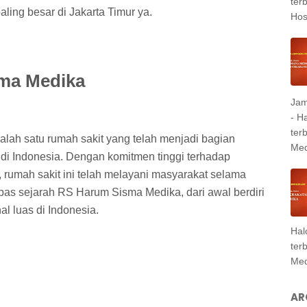
ter
aling besar di Jakarta Timur ya.
Hosp
ma Medika
Jam
- H
ter
ah satu rumah sakit yang telah menjadi bagian
Med
 di Indonesia. Dengan komitmen tinggi terhadap
 rumah sakit ini telah melayani masyarakat selama
upas sejarah RS Harum Sisma Medika, dari awal berdiri
l luas di Indonesia.
Hal
ter
Med
AR