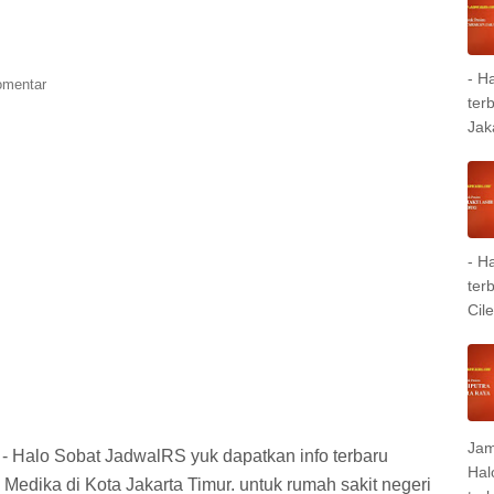
- H
omentar
ter
Jak
- H
ter
Cil
Jam
- Halo Sobat JadwalRS yuk dapatkan info terbaru
Hal
dika di Kota Jakarta Timur. untuk rumah sakit negeri