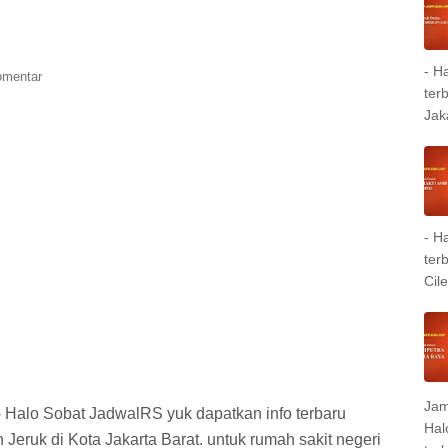
- H
omentar
ter
Jak
- H
ter
Cil
Jam
 Halo Sobat JadwalRS yuk dapatkan info terbaru
Hal
eruk di Kota Jakarta Barat. untuk rumah sakit negeri