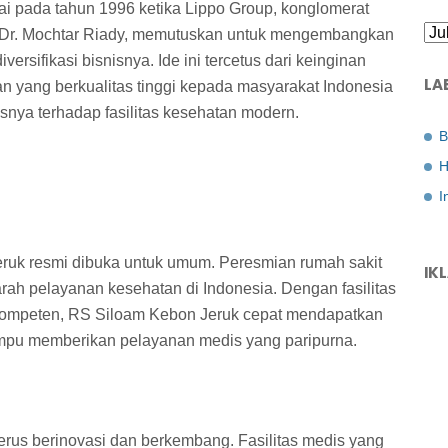
i pada tahun 1996 ketika Lippo Group, konglomerat
eh Dr. Mochtar Riady, memutuskan untuk mengembangkan
versifikasi bisnisnya. Ide ini tercetus dari keinginan
LA
 yang berkualitas tinggi kepada masyarakat Indonesia
esnya terhadap fasilitas kesehatan modern.
B
H
I
ruk resmi dibuka untuk umum. Peresmian rumah sakit
IK
arah pelayanan kesehatan di Indonesia. Dengan fasilitas
kompeten, RS Siloam Kebon Jeruk cepat mendapatkan
ampu memberikan pelayanan medis yang paripurna.
 terus berinovasi dan berkembang. Fasilitas medis yang