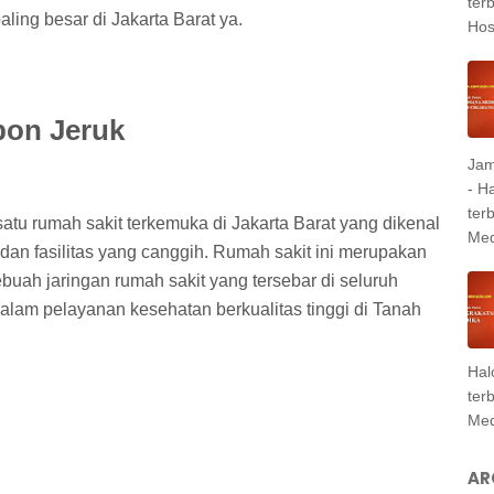
ter
aling besar di Jakarta Barat ya.
Hosp
bon Jeruk
Jam
- H
ter
tu rumah sakit terkemuka di Jakarta Barat yang dikenal
Med
an fasilitas yang canggih. Rumah sakit ini merupakan
buah jaringan rumah sakit yang tersebar di seluruh
dalam pelayanan kesehatan berkualitas tinggi di Tanah
Hal
ter
Med
AR