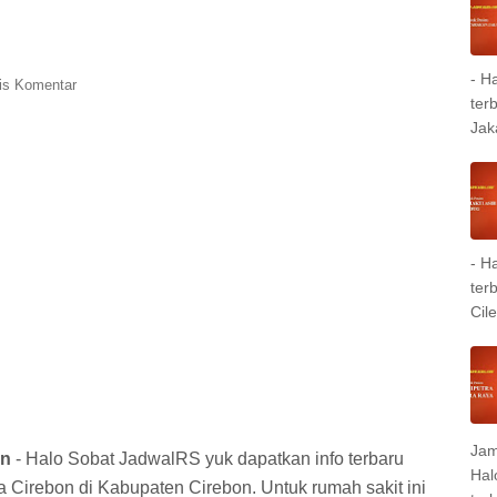
- H
is Komentar
ter
Jak
- H
ter
Cil
Jam
on
- Halo Sobat JadwalRS yuk dapatkan info terbaru
Hal
Cirebon di Kabupaten Cirebon. Untuk rumah sakit ini