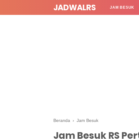
JADWALRS
JAM BESUK
Beranda
›
Jam Besuk
Jam Besuk RS Pe