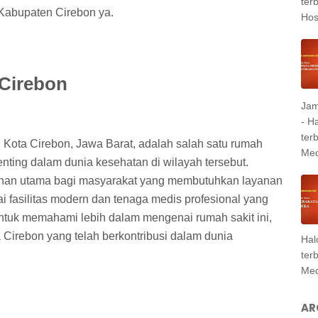
ter
i Kabupaten Cirebon ya.
Hosp
 Cirebon
Jam
- H
ter
i Kota Cirebon, Jawa Barat, adalah salah satu rumah
Med
enting dalam dunia kesehatan di wilayah tersebut.
ilihan utama bagi masyarakat yang membutuhkan layanan
i fasilitas modern dan tenaga medis profesional yang
ntuk memahami lebih dalam mengenai rumah sakit ini,
a Cirebon yang telah berkontribusi dalam dunia
Hal
ter
Med
AR