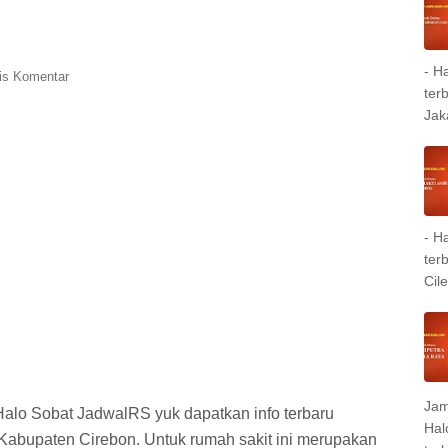
- H
is Komentar
ter
Jak
- H
ter
Cil
Jam
Halo Sobat JadwalRS yuk dapatkan info terbaru
Hal
Kabupaten Cirebon. Untuk rumah sakit ini merupakan